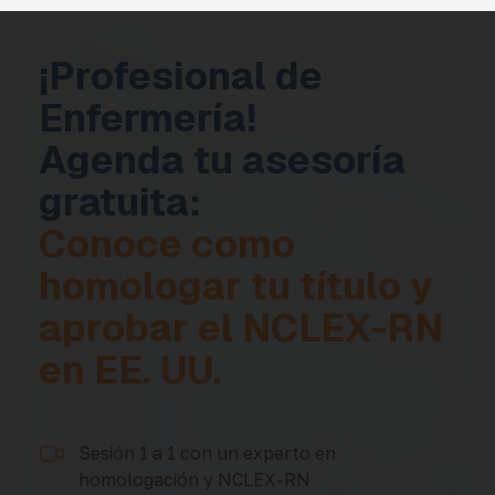
¡Profesional de
Enfermería!
Agenda tu asesoría
gratuita:
Conoce como
homologar tu título y
aprobar el NCLEX-RN
en EE. UU.
Sesión 1 a 1 con un experto en
homologación y NCLEX-RN