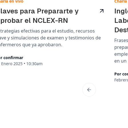
arla en vivo
Charla
laves para Prepararte y
⁠Ing
probar el NCLEX-RN
Lab
Des
trategias efectivas para el estudio, recursos
ave y simulaciones de examen y testimonios de
Frases
nfermeros que ya aprobaron.
prepar
emple
r confirmar
en un 
 Enero 2025
•
10:30am
Por co
Febrer