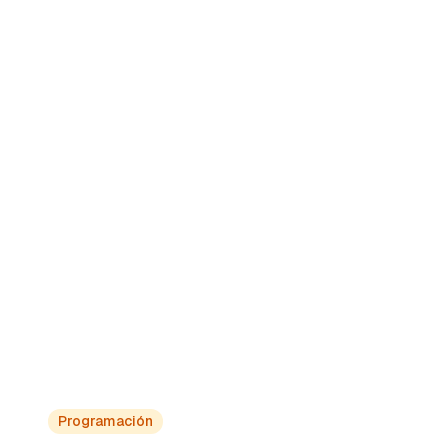
Obtén información exclusiva
Aprende de expertos, enfermeros nativos y
profesionales certificados que comparten
sus conocimientos y experiencias reales.
Programación