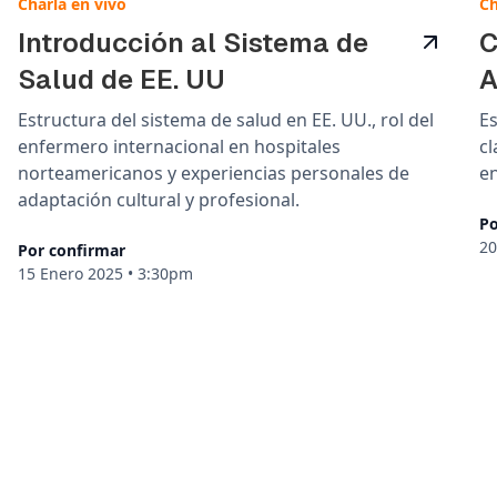
Charla en vivo
Ch
Introducción al Sistema de
C
Salud de EE. UU
A
Estructura del sistema de salud en EE. UU., rol del
Es
enfermero internacional en hospitales
cl
norteamericanos y experiencias personales de
e
adaptación cultural y profesional.
Po
20
Por confirmar
15 Enero 2025
•
3:30pm